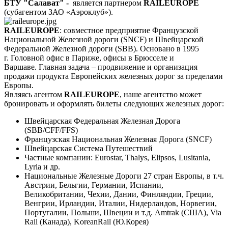
БТУ "Салават" -
является партнером
RAILEUROPE
(субагентом ЗАО «Аэроклуб»).
RAILEUROPE
: совместное предприятие Французской
Национальной Железной дороги (SNCF) и Швейцарской
Федеральной Железной дороги (SBB). Основано в 1995
г. Головной офис в Париже, офисы в Брюсселе и
Варшаве. Главная задача – продвижение и организация
продажи продукта Европейских железных дорог за пределами
Европы.
Являясь агентом
RAILEUROPE
, наше агентство может
бронировать и оформлять билеты следующих железных дорог:
Швейцарская Федеральная Железная Дорога
(SBB/CFF/FFS)
Французская Национальная Железная Дорога (SNCF)
Швейцарская Система Путешествий
Частные компании: Eurostar, Thalys, Elipsos, Lusitania,
Lyria и др.
Национальные Железные Дороги 27 стран Европы, в т.ч.
Австрии, Бельгии, Германии, Испании,
Великобритании, Чехии, Дании, Финляндии, Греции,
Венгрии, Ирландии, Италии, Нидерландов, Норвегии,
Португалии, Польши, Швеции и т.д. Amtrak (США), Via
Rail (Канада), KoreanRail (Ю.Корея)